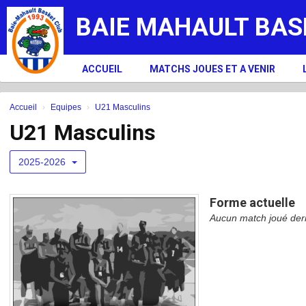
Panneau de gestion des cookies
BAIE MAHAULT BAS
ACCUEIL
MATCHS JOUES ET A VENIR
Accueil
Equipes
U21 Masculins
U21 Masculins
2025-2026
Forme actuelle
Aucun match joué der